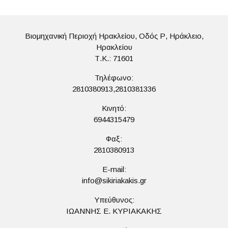
Βιομηχανική Περιοχή Ηρακλείου, Οδός Ρ, Ηράκλειο,
Ηρακλείου
Τ.Κ.: 71601
Τηλέφωνο:
2810380913,2810381336
Κινητό:
6944315479
Φαξ:
2810380913
E-mail:
info@sikiriakakis.gr
Υπεύθυνος:
ΙΩΑΝΝΗΣ Ε. ΚΥΡΙΑΚΑΚΗΣ