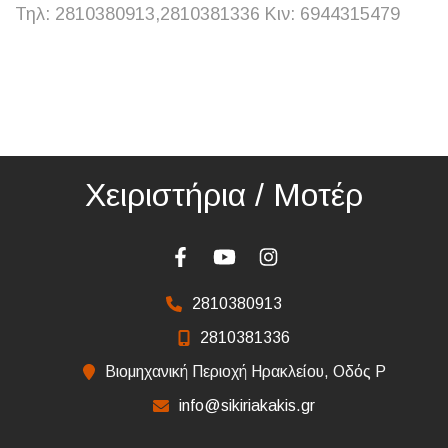
Τηλ: 2810380913,2810381336 Κιν: 6944315479
Χειριστήρια / Μοτέρ
2810380913
2810381336
Βιομηχανική Περιοχή Ηρακλείου, Οδός Ρ
info@sikiriakakis.gr