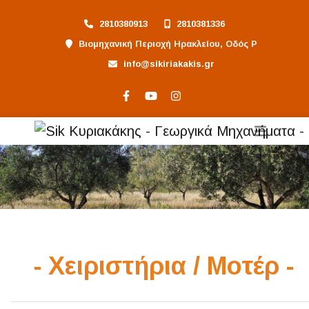
2810380913
2810381336
Βιομηχανική Περιοχή Ηρακλείου, Οδός Ρ
info@sikiriakakis.gr
- Χειριστήρια / Μοτέρ -